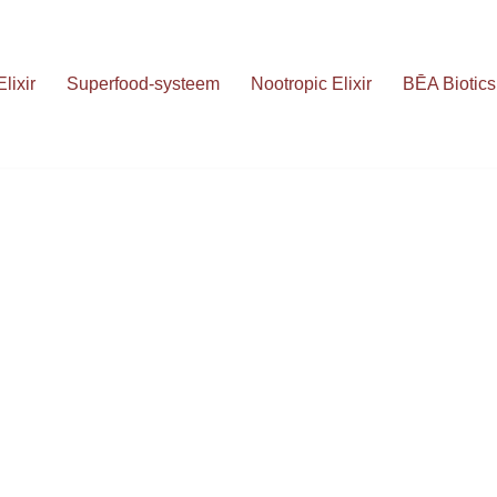
lixir
Superfood-systeem
Nootropic Elixir
BĒA Biotics